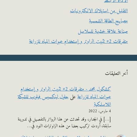
اة الأبسط
ليل من استهلاك الالكترونيات
يح الطاقة الشمسية
ة علاقة خشبية للسلاسل
وتر و إستخدام عبوات المياه للزراعة
التعليقات
كشكول محمد - متفرقات 2# تثبيت الراوتر و إستخدام
عبوات المياه للزراعة
على
حلول لينكسيس فيلوب للشبكة
اللاسلكية
4 مارس، 2022
[…] في الجدار، وقد تحدثت عن هذا الرواتر بالتفصيل في تدوينة
سابقة، أردت تركيب بعضا من هذه الراوترات النود في…