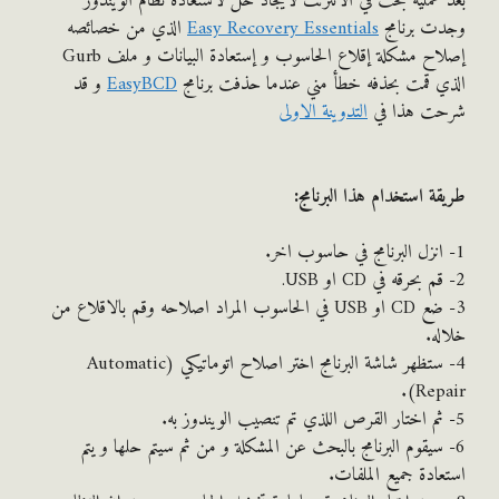
عملية بحث في الانترنت لايجاد حل لاستعادة نظام الويندوز
ت برنامج
Easy Recovery Essentials
الذي من خصائصه
إصلاح مشكلة إقلاع الحاسوب و إستعادة البيانات و ملف Gurb
 قمت بحذفه خطأ مني عندما حذفت برنامج
EasyBCD
و قد
ت هذا في
التدوينة الاولى
ة استخدام هذا البرنامج:
3- ضع CD او USB في الحاسوب المراد اصلاحه وقم بالاقلاع من
ه.
4- ستظهر شاشة البرنامج اختر اصلاح اتوماتيكي (Automatic
Repa
 سيقوم البرنامج بالبحث عن المشكلة و من ثم سيتم حلها و يتم
ادة جميع الملفات.