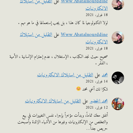
Www Abatalnourddine
على
التقليل من استهلاك
الالكترونيات
18 فبراير، 2021
لولا التكنولوجيا لما كان هذا ، بل يجب إستعمالها في ما هو مهم .
Www Abatalnourddine
على
التقليل من استهلاك
الالكترونيات
18 فبراير، 2021
صحيح حيث نجد الكذب ، الإستغلال ، عدم إحترام الإنسانية ، الأمية
، الفقر .
محمد
على
التقليل من استهلاك الالكترونيات
14 فبراير، 2021
شكرا لك أخي محمد
محمد الخضير
على
التقليل من استهلاك الالكترونيات
12 فبراير، 2021
أتفق معك تماماً، وبدأت مؤخراً بإجراء نفس التغييرات في بيع
والتخلص من الإلكترونيات وغيرها من الأشياء الزائدة وأصبحت
حريص جداً…