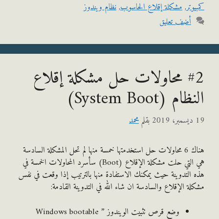
وتر
,
مشكلة إقلاع الحاسوب
,
نظام ويندوز
أضف تعليق
#2 محاولات حل مشكلة إقلاع
م (System Boot)
بقلم
محمد
هناك 6 محاولات حل استخدمتها خمسة منها لم تحل المشكلة السادسة
هي التي حلت مشكلة الإقلاع (Boot) سأسرد المحاولات الخمسة في
التدوينة حيث يمكنك الاستفادة منها بالترتيب إذا وقعت في نفس
ة الإقلاع والسادسة ان شاء الله في التدوينة القادمة:
وضع قرص تثبيت الويندوز ” Windows bootable