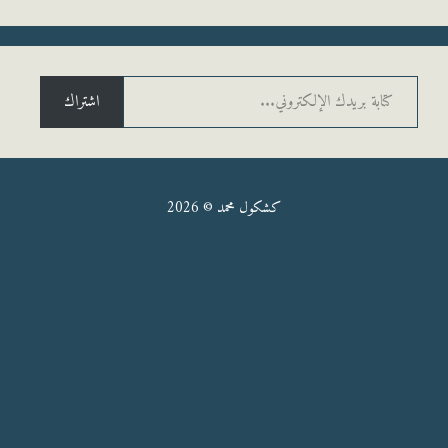
يدك الإلكتروني...
اشتراك
كشكول محمد © 2026