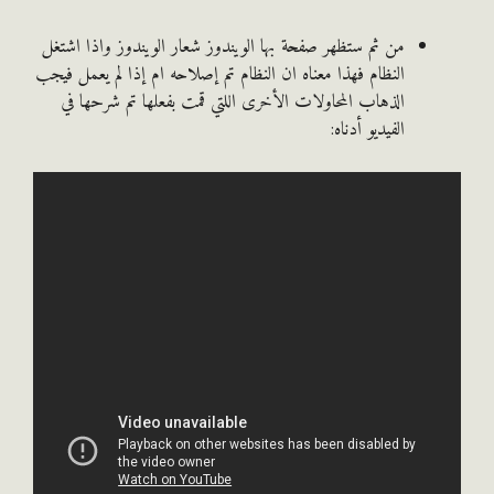
من ثم ستظهر صفحة بها الويندوز شعار الويندوز واذا اشتغل
النظام فهذا معناه ان النظام تم إصلاحه ام إذا لم يعمل فيجب
الذهاب المحاولات الأخرى اللتي قمت بفعلها تم شرحها في
الفيديو أدناه: