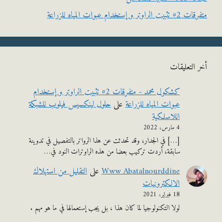
وتر و إستخدام عبوات المياه للزراعة
التعليقات
كشكول محمد - متفرقات 2# تثبيت الراوتر و إستخدام
عبوات المياه للزراعة
على
حلول لينكسيس فيلوب للشبكة
اللاسلكية
4 مارس، 2022
[…] في الجدار، وقد تحدثت عن هذا الرواتر بالتفصيل في تدوينة
سابقة، أردت تركيب بعضا من هذه الراوترات النود في…
Www Abatalnourddine
على
التقليل من استهلاك
الالكترونيات
18 فبراير، 2021
لولا التكنولوجيا لما كان هذا ، بل يجب إستعمالها في ما هو مهم .