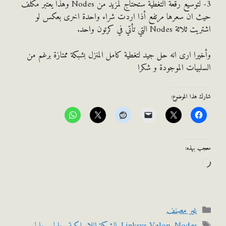
3- لتوسيع رقعة التغطية ستحتاج لمزيد من Nodes وهذا يعتبر مكلف
 ان سعرها مرتفع أذا اردت شراء واحدة اخرى بعكس لو
 Nodes التي تأتي في كرتون واحد.
را ارى انه حل جيد لتغطية كامل المنزل بشبكة ممتازة برغم من
بيات الموجودة و شكرا
هذا الموضوع:
 بهذه:
اري
لتحميل…
التصنيفات
غير مصنف
الوسوم