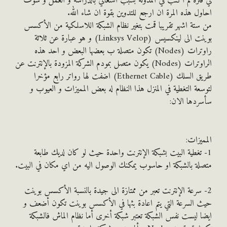
ترة لم اكتب في المدونة بسبب انشغالي بالدراسة و العمل و سوف
ل هذه المرة ان ارجع للتدوين بقوة ان شاء الله.
تة اشهر تقريبا قمت بتغير نظام الشبكة اللاسلكية من الأكسس
بوينت الى لينكسيس (Linksys Velop) و هو عبارة عن ثلاثة
راوترات (Nodes) تكون متصلة ب بعضها البعض و احد هذه
الراوترات (Nodes) يكون متصل بمودم الشركة المزودة بالإنترنت عن
طريق السلك (Ethernet Cable) اضفت لها رواتر رابع مؤخرا
عة التغطية في المنزل هذا النظام له بعض المميزات و العيوب و
دها الان:
يزات:
 تغطية البيت بشبكة الإنترنت واحدة حيث لو كان لديك طابعة
ة بالشبكة او حاسوب يمكنك الوصول اليه من اي مكان في البيت.
 سرعة الإنترنت تعبر من ممتازة الى جيدة بالنسبة الأكسس بوينت
السرعة التي يتم اعادة بثها في الأكسس بوينت تكون أضعف و
 ليست نفس الشبكة تعتبر شبكة أخرى أما نظام الماش فالشبكة