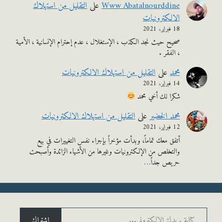
Www Abatalnourddine
على
التقليل من استهلاك
الالكترونيات
18 فبراير، 2021
صحيح حيث نجد الكذب ، الإستغلال ، عدم إحترام الإنسانية ، الأمية
، الفقر .
محمد
على
التقليل من استهلاك الالكترونيات
14 فبراير، 2021
شكرا لك أخي محمد
محمد الخضير
على
التقليل من استهلاك الالكترونيات
12 فبراير، 2021
أتفق معك تماماً، وبدأت مؤخراً بإجراء نفس التغييرات في بيع
والتخلص من الإلكترونيات وغيرها من الأشياء الزائدة وأصبحت
حريص جداً…
يدك الإلكتروني...
اشتراك