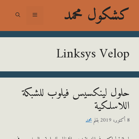
شكول محمد
القائمة
Linksys Vel
ول لينكسيس فيلوب للشبكة
لاسلكية
بقلم
محمد