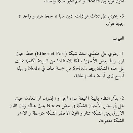
ين Nodes و ألهم تعتبر شبكة واحدة.
3- يحتوي على ثلاث هوائيات اثنين منها ٥ جيحا هرتز و واحد ٢
 هرتز.
وب:
1- يحتوي على منفذي سلك شبكة (Ethernet Port) فقط حيث
 ربط بعض الأجهزة سلكيا للاستفادة من السرعة الكاملة تغلبت
على هذه المشكلة بربط Switch من خمسة منافذ في Node و بهذا
 لدي أربعة منافذ إضافية.
يتأثر النظام بالبيئة المحيطة سواء الجو او الجدران او المعادن حيث
تقل في بعض الأحيان الشبكة في بعض Nodes يحث هناك لونان اللون
رق يعني الشبكة ممتاز و اللون الاصفر الشبكة متوسطة و الاحمر
كة مقطوعة.