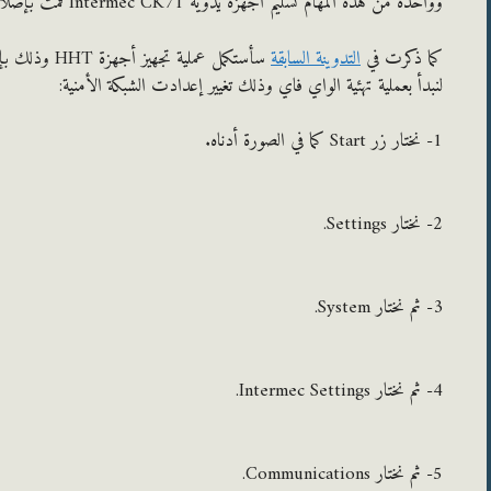
وواحدة من هذه المهام تسليم أجهزة يدوية Intermec CK71 قمت بإصلاحها من وقت سابق.
كما ذكرت في
التدوينة السابقة
سأستكمل عملية
لنبدأ بعملية تهئية الواي فاي وذلك تغيير إعدادت الشبكة الأمنية:
1- نختار زر Start كما في الصورة أدناه.
2- نختار Settings.
3- ثم نختار System.
4- ثم نختار Intermec Settings.
5- ثم نختار Communications.