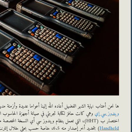
ها نحن أعتاب نهاية الشهر الفضيل أعاده الله إلينا أعواما عديدة وأزمنة مد
ويندوز سي إي
اختصار ب (HHT)، التي تعمل بنظام ويندوز سي أي النسخة المخصصة منه لهذه الأجهزة تسمى (
Handheld
) بتحديد أخر إصدار منه 6.5، خاصة حسب بحثي خلال إنترنت أن المحتوى العربي يفتقر إلى مواضيع بهذا الخصوص.