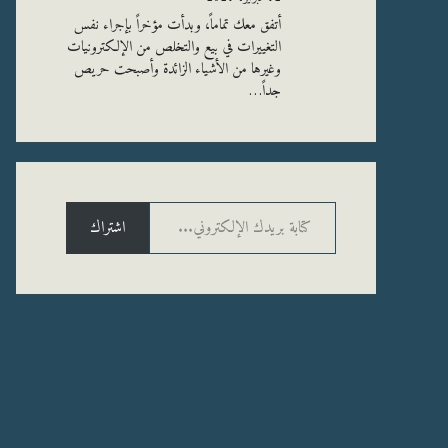
أتفق معك تماماً، وبدأت مؤخراً بإجراء نفس
التغييرات في بيع والتخلص من الإلكترونيات
وغيرها من الأشياء الزائدة وأصبحت حريص
جداً…
كتابة بريدك الإلكتروني...
اشتراك