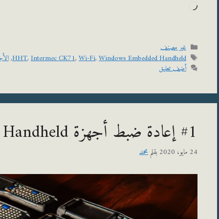
جاري
التحميل…
التصنيفات
غير مصنف
الوسوم
Windows Embedded Handheld
,
Wi-Fi
,
Intermec CK71
,
HHT
,
الأج
أضف تعليق
#1 إعادة ضبط أجهزة Windows Embedded Handheld
24 مايو، 2020
بقلم
محمد