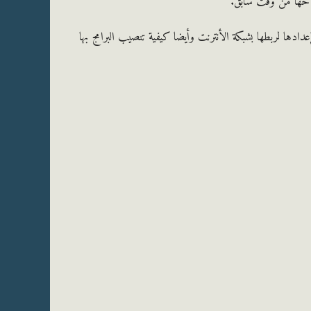
 تجهيز أجهزة HHT وذلك بإعدادها لربطها بشبكة الأنترنت وأيضا كيفية تنصيب البرامج بها