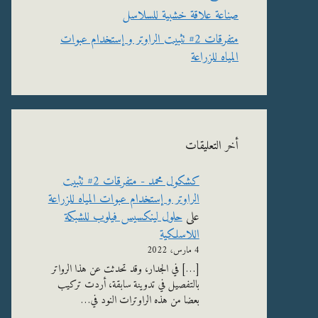
صناعة علاقة خشبية للسلاسل
متفرقات 2# تثبيت الراوتر و إستخدام عبوات
المياه للزراعة
أخر التعليقات
كشكول محمد - متفرقات 2# تثبيت
الراوتر و إستخدام عبوات المياه للزراعة
على
حلول لينكسيس فيلوب للشبكة
اللاسلكية
4 مارس، 2022
[…] في الجدار، وقد تحدثت عن هذا الرواتر
بالتفصيل في تدوينة سابقة، أردت تركيب
بعضا من هذه الراوترات النود في…