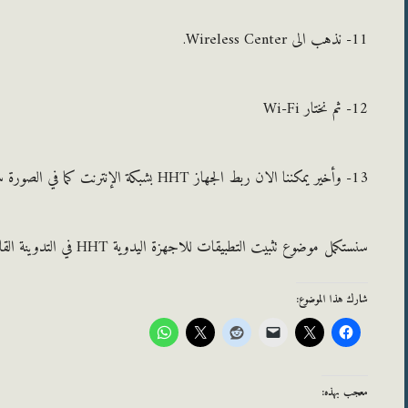
11- نذهب الى Wireless Center.
12- ثم نختار Wi-Fi
13- وأخير يمكننا الان ربط الجهاز HHT بشبكة الإنترنت كما في الصورة ستظهر قائمة الشبكات المتوفرة منها تختار الشبكة الخاصة بك.
سنستكمل موضوع تثبيت التطبيقات للاجهزة اليدوية HHT في التدوينة القادمة ان شاء الله.
شارك هذا الموضوع:
معجب بهذه: