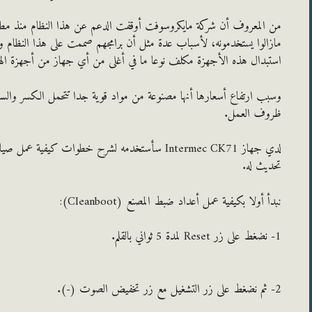
مازالوا يستخدمونه، لأسباب عدة مثل أن برامجهم صممت على هذا النظام وب
استبدال هذه الأجهزة مكلف نوعا ما في أغلى من أي جهاز من أجهزة الهاتف
وسبب ارتفاع أسعارها أنها مصنوعة من مواد قوية جدا تتحمل الكسر والسقوط و
ظروف العمل.
لدي جهاز Intermec CK71 سأستخدمه لشرح خطوات كيفي
تحديث له.
نبدأ أولا بكيفية عمل أعداد ضبط المصنع (Cleanboot):
1- نضغط على زر Reset لمدة 5 ثواني بالقلم.
2- ثم نضغط على زر التشغيل مع زر تخفيض الصوت (-).