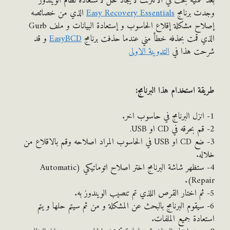
عملية بحث في الانترنت لايجاد حل لاستعادة نظام الويندوز
ت برنامج
Easy Recovery Essentials
الذي من خصائصه
إصلاح مشكلة إقلاع الحاسوب و إستعادة البيانات و ملف Gurb
 قمت بحذفه خطأ مني عندما حذفت برنامج
EasyBCD
و قد
ت هذا في
التدوينة الاولى
ة استخدام هذا البرنامج:
3- ضع CD او USB في الحاسوب المراد اصلاحه وقم بالاقلاع من
ه.
4- ستظهر شاشة البرنامج اختر اصلاح اتوماتيكي (Automatic
Repa
 سيقوم البرنامج بالبحث عن المشكلة و من ثم سيتم حلها و يتم
ادة جميع الملفات.