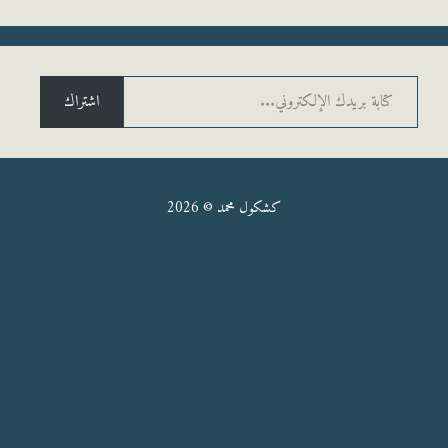
يدك الإلكتروني...
اشتراك
كشكول محمد © 2026