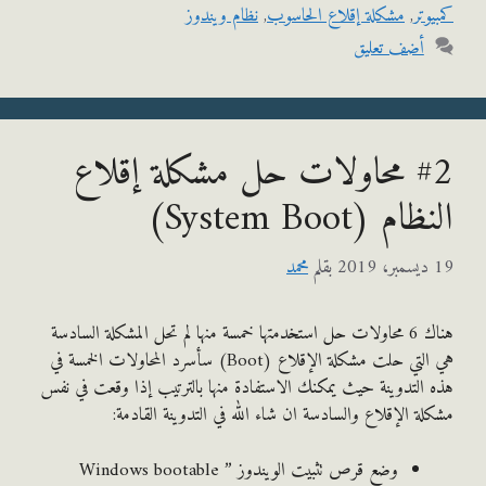
وتر
,
مشكلة إقلاع الحاسوب
,
نظام ويندوز
أضف تعليق
#2 محاولات حل مشكلة إقلاع
م (System Boot)
بقلم
محمد
هناك 6 محاولات حل استخدمتها خمسة منها لم تحل المشكلة السادسة
هي التي حلت مشكلة الإقلاع (Boot) سأسرد المحاولات الخمسة في
التدوينة حيث يمكنك الاستفادة منها بالترتيب إذا وقعت في نفس
ة الإقلاع والسادسة ان شاء الله في التدوينة القادمة:
وضع قرص تثبيت الويندوز ” Windows bootable