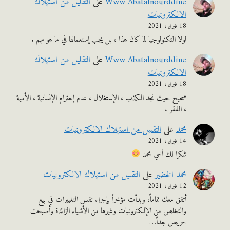
Www Abatalnourddine
على
التقليل من استهلاك
الالكترونيات
18 فبراير، 2021
لولا التكنولوجيا لما كان هذا ، بل يجب إستعمالها في ما هو مهم .
Www Abatalnourddine
على
التقليل من استهلاك
الالكترونيات
18 فبراير، 2021
صحيح حيث نجد الكذب ، الإستغلال ، عدم إحترام الإنسانية ، الأمية
، الفقر .
محمد
على
التقليل من استهلاك الالكترونيات
14 فبراير، 2021
شكرا لك أخي محمد
محمد الخضير
على
التقليل من استهلاك الالكترونيات
12 فبراير، 2021
أتفق معك تماماً، وبدأت مؤخراً بإجراء نفس التغييرات في بيع
والتخلص من الإلكترونيات وغيرها من الأشياء الزائدة وأصبحت
حريص جداً…