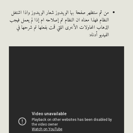
من ثم ستظهر صفحة بها الويندوز شعار الويندوز واذا اشتغل
النظام فهذا معناه ان النظام تم إصلاحه ام إذا لم يعمل فيجب
الذهاب المحاولات الأخرى اللتي قمت بفعلها تم شرحها في
الفيديو أدناه: