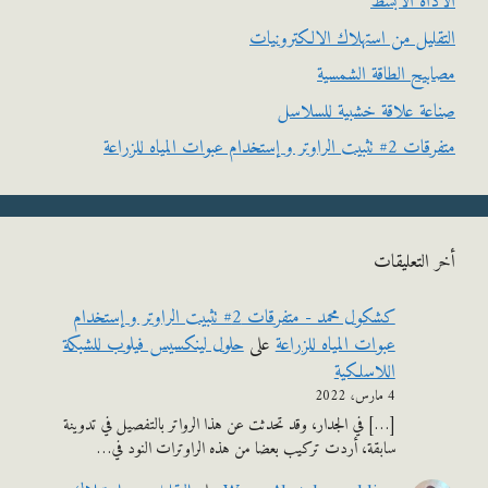
اة الأبسط
ليل من استهلاك الالكترونيات
يح الطاقة الشمسية
ة علاقة خشبية للسلاسل
وتر و إستخدام عبوات المياه للزراعة
التعليقات
كشكول محمد - متفرقات 2# تثبيت الراوتر و إستخدام
عبوات المياه للزراعة
على
حلول لينكسيس فيلوب للشبكة
اللاسلكية
4 مارس، 2022
[…] في الجدار، وقد تحدثت عن هذا الرواتر بالتفصيل في تدوينة
سابقة، أردت تركيب بعضا من هذه الراوترات النود في…