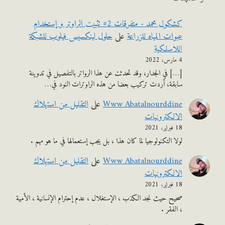
كشكول محمد - متفرقات 2# تثبيت الراوتر و إستخدام
عبوات المياه للزراعة
على
حلول لينكسيس فيلوب للشبكة
اللاسلكية
4 مارس، 2022
[…] في الجدار، وقد تحدثت عن هذا الرواتر بالتفصيل في تدوينة
سابقة، أردت تركيب بعضا من هذه الراوترات النود في…
Www Abatalnourddine
على
التقليل من استهلاك
الالكترونيات
18 فبراير، 2021
لولا التكنولوجيا لما كان هذا ، بل يجب إستعمالها في ما هو مهم .
Www Abatalnourddine
على
التقليل من استهلاك
الالكترونيات
18 فبراير، 2021
صحيح حيث نجد الكذب ، الإستغلال ، عدم إحترام الإنسانية ، الأمية
، الفقر .