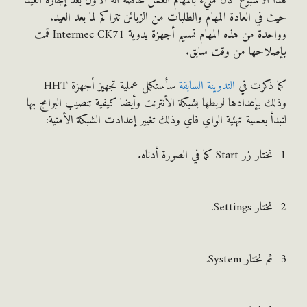
الأسبوع كان مليء بالمهام العمل خاصة انه الأول بعد إجازة العيد
في العادة المهام والطلبات من الزبائن تتراكم لما بعد العيد.
وواحدة من هذه المهام تسليم أجهزة يدوية Intermec CK71 قمت
لاحها من وقت سابق.
 ذكرت في
التدوينة السابقة
سأستكمل عملية تجهيز أجهزة HHT
 بإعدادها لربطها بشبكة الأنترنت وأيضا كيفية تنصيب البرامج بها
أ بعملية تهئية الواي فاي وذلك تغيير إعدادت الشبكة الأمنية: