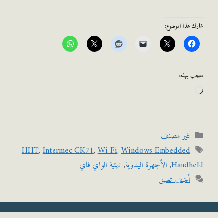
هذا الموضوع:
 بهذه:
اري
لتحميل…
التصنيفات
غير مصنف
الوسوم
HHT
,
Intermec CK71
,
Wi-Fi
,
Windows Embedded
Handh
,
الأجهزة اليدوية
,
تهئية الواي فاي
أضف تعليق