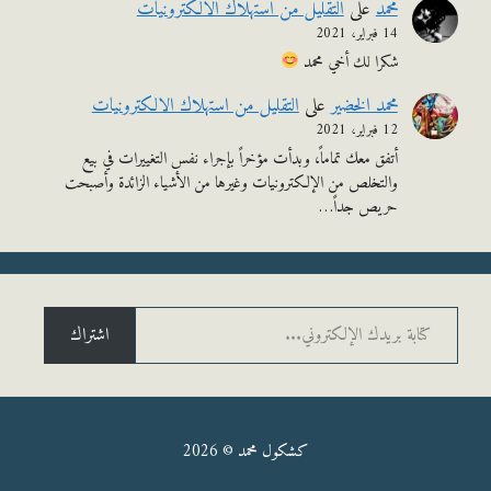
محمد
على
التقليل من استهلاك الالكترونيات
14 فبراير، 2021
شكرا لك أخي محمد
محمد الخضير
على
التقليل من استهلاك الالكترونيات
12 فبراير، 2021
أتفق معك تماماً، وبدأت مؤخراً بإجراء نفس التغييرات في بيع
والتخلص من الإلكترونيات وغيرها من الأشياء الزائدة وأصبحت
حريص جداً…
يدك الإلكتروني...
اشتراك
كشكول محمد © 2026