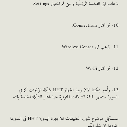
 الى الصفحة الرئيسية و من ثم اختيار Settings.
13- وأخير يمكننا الان ربط الجهاز HHT بشبكة الإنترنت كما في
رة ستظهر قائمة الشبكات المتوفرة منها تختار الشبكة الخاصة بك.
سنستكمل موضوع تثبيت التطبيقات للاجهزة اليدوية HHT في التدوينة
دمة ان شاء الله.