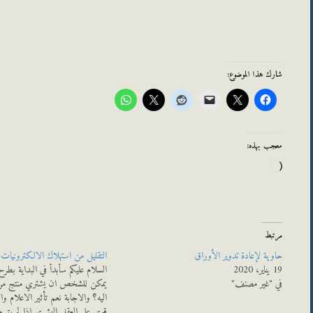
شارك هذا الموضوع:
معجب بهذه:
جاري
التحميل…
مرتبط
حاوية لإعادة تدوير الأوراق
التقليل من استهلاك الالكترونيات
19 يناير، 2020
السلام عليكم سأبدأ في البداية بطر
في "غير مصنف"
يمكن للشخص ان يشتري منتج من
اليه؟ والاجابة نعم تأثير الاعلام و
قوي على العقل البشري إذا لم يتم م