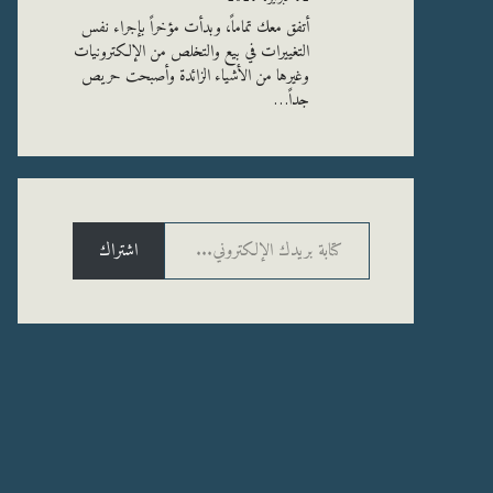
أتفق معك تماماً، وبدأت مؤخراً بإجراء نفس
التغييرات في بيع والتخلص من الإلكترونيات
وغيرها من الأشياء الزائدة وأصبحت حريص
جداً…
كتابة بريدك الإلكتروني...
اشتراك