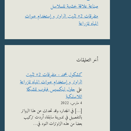
صناعة علاقة خشبية للسلاسل
متفرقات 2# تثبيت الراوتر و إستخدام عبوات
المياه للزراعة
أخر التعليقات
كشكول محمد - متفرقات 2# تثبيت
الراوتر و إستخدام عبوات المياه للزراعة
على
حلول لينكسيس فيلوب للشبكة
اللاسلكية
4 مارس، 2022
[…] في الجدار، وقد تحدثت عن هذا الرواتر
بالتفصيل في تدوينة سابقة، أردت تركيب
بعضا من هذه الراوترات النود في…