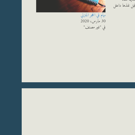
قبل نفذها داخل
وجدت نفسي محاطا
مهام في الحجر المنزلي
30 مارس، 2020
في "غير مصنف"