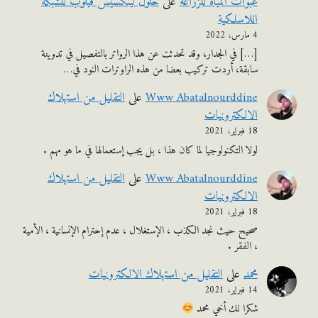
عبوات المياه للزراعة
على
حلول لينكسيس فيلوب للشبكة
اللاسلكية
4 مارس، 2022
[…] في الجدار، وقد تحدثت عن هذا الرواتر بالتفصيل في تدوينة
سابقة، أردت تركيب بعضا من هذه الراوترات النود في…
Www Abatalnourddine
على
التقليل من استهلاك
الالكترونيات
18 فبراير، 2021
لولا التكنولوجيا لما كان هذا ، بل يجب إستعمالها في ما هو مهم .
Www Abatalnourddine
على
التقليل من استهلاك
الالكترونيات
18 فبراير، 2021
صحيح حيث نجد الكذب ، الإستغلال ، عدم إحترام الإنسانية ، الأمية
، الفقر .
محمد
على
التقليل من استهلاك الالكترونيات
14 فبراير، 2021
شكرا لك أخي محمد