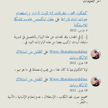
التعليقات
كشكول محمد - متفرقات 2# تثبيت الراوتر و إستخدام
عبوات المياه للزراعة
على
حلول لينكسيس فيلوب للشبكة
اللاسلكية
4 مارس، 2022
[…] في الجدار، وقد تحدثت عن هذا الرواتر بالتفصيل في تدوينة
سابقة، أردت تركيب بعضا من هذه الراوترات النود في…
Www Abatalnourddine
على
التقليل من استهلاك
الالكترونيات
18 فبراير، 2021
لولا التكنولوجيا لما كان هذا ، بل يجب إستعمالها في ما هو مهم .
Www Abatalnourddine
على
التقليل من استهلاك
الالكترونيات
18 فبراير، 2021
صحيح حيث نجد الكذب ، الإستغلال ، عدم إحترام الإنسانية ، الأمية
، الفقر .