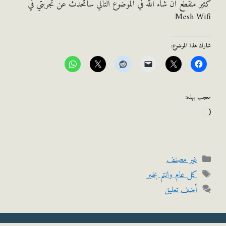
 منقطع ان شاء الله في الموضوع التالي سأتحدث عن تجربتي في
Mesh W
هذا الموضوع:
 بهذه:
اري
لتحميل…
التصنيفات
غير مصنف
الوسوم
كل عام وانتم بخير
أضف تعليق