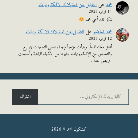
محمد
على
التقليل من استهلاك الالكترونيات
14 فبراير، 2021
شكرا لك أخي محمد
محمد الخضير
على
التقليل من استهلاك الالكترونيات
12 فبراير، 2021
أتفق معك تماماً، وبدأت مؤخراً بإجراء نفس التغييرات في بيع
والتخلص من الإلكترونيات وغيرها من الأشياء الزائدة وأصبحت
حريص جداً…
يدك الإلكتروني...
اشتراك
كشكول محمد © 2026