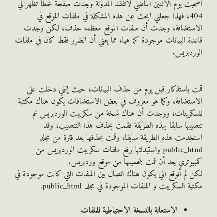
ت يوم الاثنين الماضي لأتفقد المدونة وجدت صفحة خطأ تظهر لي
404، فهذا جعلني ابحث عن هذه المشكلة في ملفات الموقع في
ستضافة، وجدت أن ملفات الموقع معظمه حذف، لكن وجدت
ة البيانات موجودة كما هيا، مما يعني أن الضرر فقط كان في ملفات
دبريس.
باستذكار قبل يوم من حذف البيانات، حيث إنني دخلت على
تضافة، وكما هو معروف في بعض الاستضافات يكون هناك مكتبة
كربتات، ووجدت أن هناك نسخة من سكريبت الوردبريس تم
بها سابقا بهذه الطريقة فقمت بحذف هذا التنصيب، وقد
دمت هذه الطريقة سابقا، وقمت بحذفها بعد فترة من مجلد
public_html واستبدلتها برفع ملفات سكريبت الوردبريس من
وتري بعد أن قمت بتحميلها من موقع وردبريس.
لم أتوقع اني يكون هناك اتصال بين الملفات التي كانت موجودة في
 السكريبت و الملفات الموجودة في مجلد public_html.
الاستعانة بالنسخة الاحتياطية للملفات