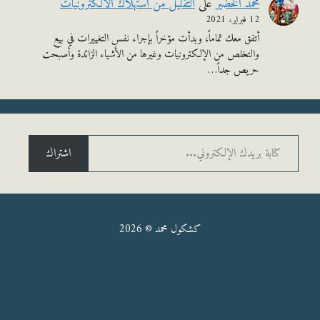
محمد الخضير
على
التقليل من استهلاك الالكترونيات
12 فبراير، 2021
أتفق معك تماماً، وبدأت مؤخراً بإجراء نفس التغييرات في بيع
والتخلص من الإلكترونيات وغيرها من الأشياء الزائدة وأصبحت
حريص جداً…
يدك الإلكتروني...
اشتراك
كشكول محمد © 2026