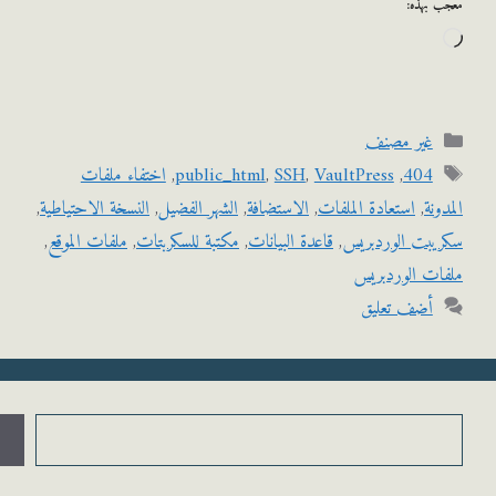
 بهذه:
اري
لتحميل…
التصنيفات
غير مصنف
الوسوم
404
,
VaultPress
,
SSH
,
public_html
,
اختفاء ملفات
ونة
,
استعادة الملفات
,
الاستضافة
,
الشهر الفضيل
,
النسخة الاحتياطية
,
يبت الوردبريس
,
قاعدة البيانات
,
مكتبة للسكربتات
,
ملفات الموقع
,
ت الوردبريس
أضف تعليق
حث
ابحث