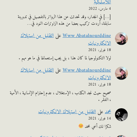
اللاسلكية
4 مارس، 2022
[…] في الجدار، وقد تحدثت عن هذا الرواتر بالتفصيل في تدوينة
سابقة، أردت تركيب بعضا من هذه الراوترات النود في…
Www Abatalnourddine
على
التقليل من استهلاك
الالكترونيات
18 فبراير، 2021
لولا التكنولوجيا لما كان هذا ، بل يجب إستعمالها في ما هو مهم .
Www Abatalnourddine
على
التقليل من استهلاك
الالكترونيات
18 فبراير، 2021
صحيح حيث نجد الكذب ، الإستغلال ، عدم إحترام الإنسانية ، الأمية
، الفقر .
محمد
على
التقليل من استهلاك الالكترونيات
14 فبراير، 2021
شكرا لك أخي محمد