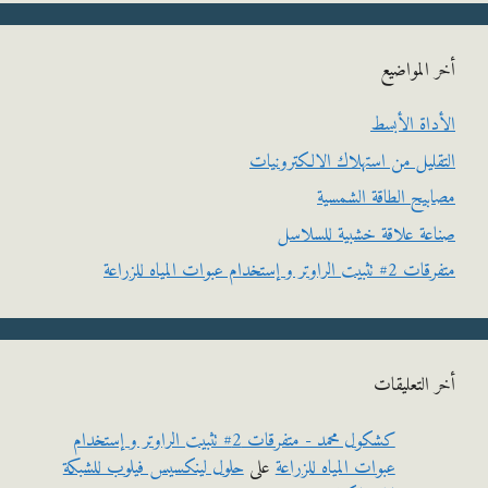
المواضيع
اة الأبسط
ليل من استهلاك الالكترونيات
يح الطاقة الشمسية
ة علاقة خشبية للسلاسل
وتر و إستخدام عبوات المياه للزراعة
التعليقات
كشكول محمد - متفرقات 2# تثبيت الراوتر و إستخدام
عبوات المياه للزراعة
على
حلول لينكسيس فيلوب للشبكة