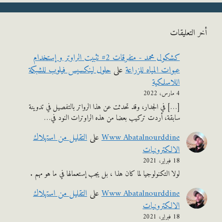
التعليقات
كشكول محمد - متفرقات 2# تثبيت الراوتر و إستخدام
عبوات المياه للزراعة
على
حلول لينكسيس فيلوب للشبكة
اللاسلكية
4 مارس، 2022
[…] في الجدار، وقد تحدثت عن هذا الرواتر بالتفصيل في تدوينة
سابقة، أردت تركيب بعضا من هذه الراوترات النود في…
Www Abatalnourddine
على
التقليل من استهلاك
الالكترونيات
18 فبراير، 2021
لولا التكنولوجيا لما كان هذا ، بل يجب إستعمالها في ما هو مهم .
Www Abatalnourddine
على
التقليل من استهلاك
الالكترونيات
18 فبراير، 2021