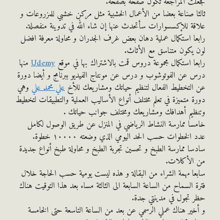
ت المراجعة تكون صفحة بصفحة.
ا صناعة بعضا من الأعمال الخشبية مثل مركن خشبي للمزروعات و
ة للإكسسوارات سأتحدث عنها إن شاء الله في تدوينة منفصلة.
ا استكمال عملية دهان بعض غرف الجدران و محاولة معرفة افضل
يكون متناسق مع الأثاث.
ا استكمال مجموعة دروس قمت بالاشتراك بها في موقع
Udemy
منها
عن الفوتوشوب و درس عن مونتاج الفيديو ببرنامج و أيضا دورة
لتخطيط الفعال لتنظيم حياتك ومشاريعك للأخ
علي محمد علي
وهي
 متميزة في تعلم مختلف أنواع الأساليب العملية والتطبيقات لتخطيط
ظيم أهدافك ومشاريعك ومختلف جوانب حياتك .
ا ممارسة النشاط الرياضي في المنزل عن طريق الوصول لكامل
الخطوات حسب الحد اليومي الذي وضعته ١٠٠٠٠ خطوة.
ا ممارسة الطبخ و تحسين تجربة الطبخ و محاولة طبخ أنواع جديدة
الأكلات.
ا مهمة الشراء من البقالة و هذه ليست يومية حسب الحاجة خلال
 السماح من الساعة السابعة الى الثالثة مساء بعد هذا التوقيت هناك
تجول في مدينتي جدة.
ير هناك عملي الرسمي عن بعد من الساعة التاسعة حتى الخامسة