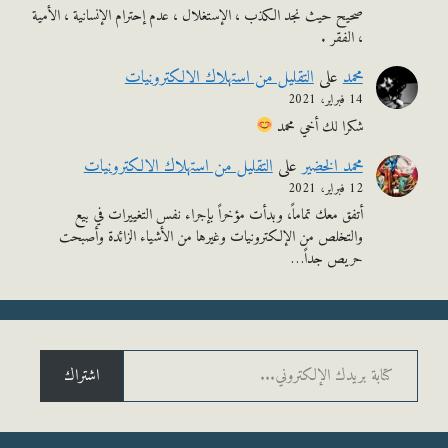
صحيح حيث نجد الكذب ، الإستغلال ، عدم إحترام الإنسانية ، الأمية
، الفقر .
محمد
على
التقليل من استهلاك الالكترونيات
14 فبراير، 2021
شكرا لك أخي محمد
محمد الخضير
على
التقليل من استهلاك الالكترونيات
12 فبراير، 2021
أتفق معك تماماً، وبدأت مؤخراً بإجراء نفس التغييرات في بيع
والتخلص من الإلكترونيات وغيرها من الأشياء الزائدة وأصبحت
حريص جداً…
يدك الإلكتروني...
اشتراك