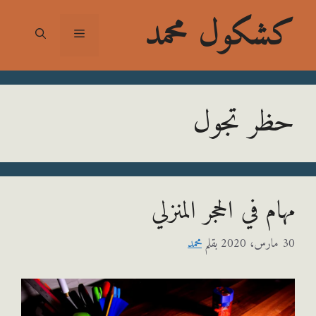
شكول محمد
القائمة
ر تجول
م في الحجر المنزلي
بقلم
محمد